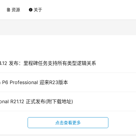
资源
关于
file_present
info
PM R24.12 发布：里程碑任务支持所有类型逻辑关系
P6 Professional 迎来R23版本
ssional R21.12 正式发布(附下载地址)
点击查看更多