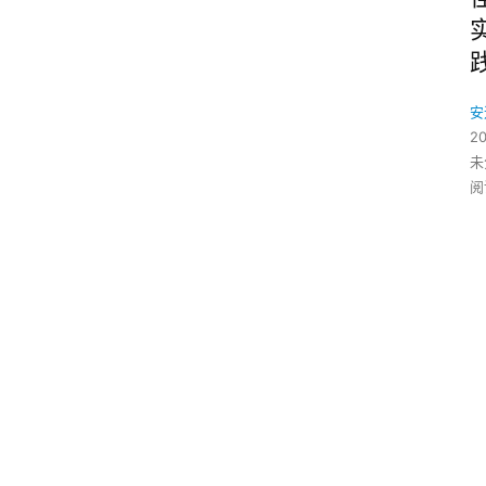
安
2
未
阅