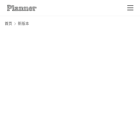
首页
新版本
home
项
目
控
制
问
答