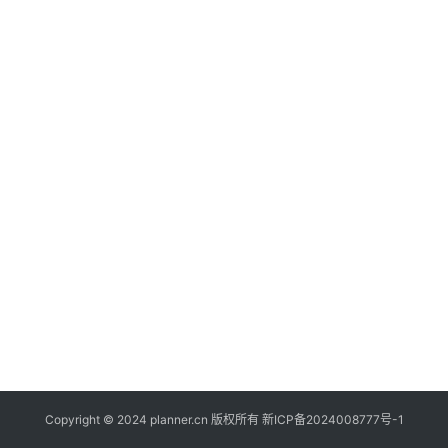
登录
注册
file_present
资
源
info
关
于
Copyright © 2024 planner.cn 版权所有
新ICP备2024008777号-1