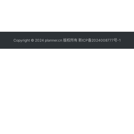
1
2
.
“
Copyright © 2024 planner.cn 版权所有
新ICP备2024008777号-1
”
“
”
P
6