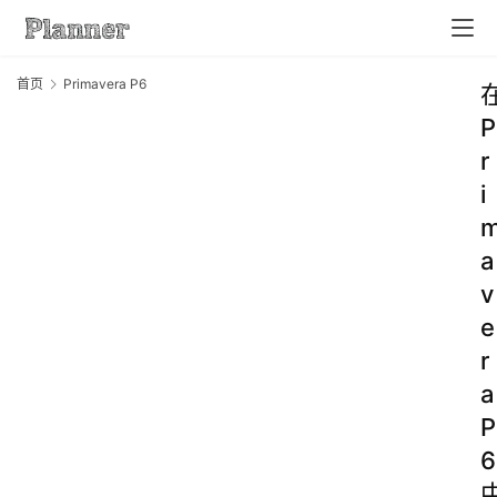
首页
Primavera P6
P
r
i
a
v
e
r
a
P
6