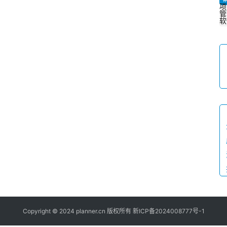
项
管
软
Copyright © 2024 planner.cn 版权所有
新ICP备2024008777号-1
P