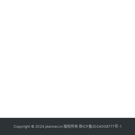
登录
注册
file_present
资
源
info
关
于
Copyright © 2024 planner.cn 版权所有
新ICP备2024008777号-1