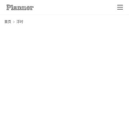
首页
浮时
home
项
目
控
制
问
答